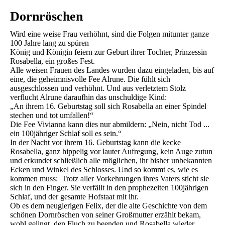
Dornröschen
Wird eine weise Frau verhöhnt, sind die Folgen mitunter ganze
100 Jahre lang zu spüren
König und Königin feiern zur Geburt ihrer Tochter, Prinzessin
Rosabella, ein großes Fest.
Alle weisen Frauen des Landes wurden dazu eingeladen, bis auf
eine, die geheimnisvolle Fee Alrune. Die fühlt sich
ausgeschlossen und verhöhnt. Und aus verletztem Stolz
verflucht Alrune daraufhin das unschuldige Kind:
„An ihrem 16. Geburtstag soll sich Rosabella an einer Spindel
stechen und tot umfallen!“
Die Fee Vivianna kann dies nur abmildern: „Nein, nicht Tod ...
ein 100jähriger Schlaf soll es sein.“
In der Nacht vor ihrem 16. Geburtstag kann die kecke
Rosabella, ganz hippelig vor lauter Aufregung, kein Auge zutun
und erkundet schließlich alle möglichen, ihr bisher unbekannten
Ecken und Winkel des Schlosses. Und so kommt es, wie es
kommen muss: Trotz aller Vorkehrungen ihres Vaters sticht sie
sich in den Finger. Sie verfällt in den prophezeiten 100jährigen
Schlaf, und der gesamte Hofstaat mit ihr.
Ob es dem neugierigen Felix, der die alte Geschichte von dem
schönen Dornröschen von seiner Großmutter erzählt bekam,
wohl gelingt, den Fluch zu beenden und Rosabella wieder