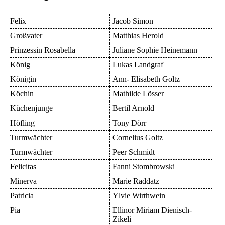
Felix
Jacob Simon
Großvater
Matthias Herold
Prinzessin Rosabella
Juliane Sophie Heinemann
König
Lukas Landgraf
Königin
Ann- Elisabeth Goltz
Köchin
Mathilde Lösser
Küchenjunge
Bertil Arnold
Höfling
Tony Dörr
Turmwächter
Cornelius Goltz
Turmwächter
Peer Schmidt
Felicitas
Fanni Stombrowski
Minerva
Marie Raddatz
Patricia
Ylvie Wirthwein
Pia
Ellinor Miriam Dienisch-
Zikeli